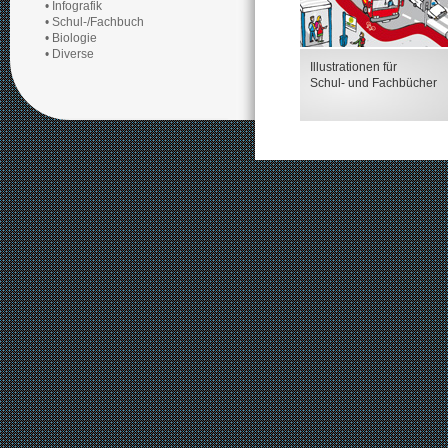
• Infografik
• Schul-/Fachbuch
• Biologie
• Diverse
Illustrationen für
Schul- und Fachbücher